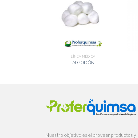
 MÉDICA
LÍNEA MÉDICA
E NITRILO Y
ALGODÓN
ION LATEX
Nuestro objetivo es el proveer productos y