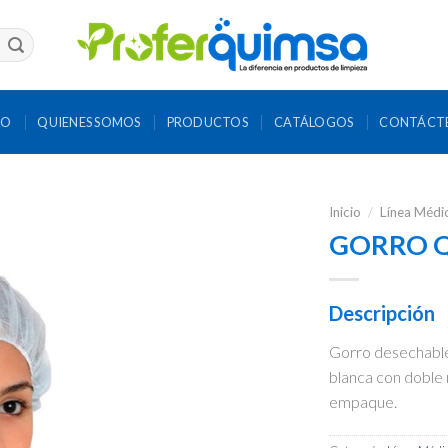
IO
QUIENES SOMOS
PRODUCTOS
CATÁLOGOS
CONTÁCT
Inicio
/
Línea Médi
GORRO 
Descripción
Gorro desechable 
blanca con doble
empaque.