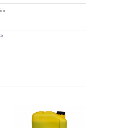
ión
ca