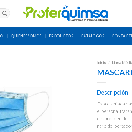
IO
QUIENES SOMOS
PRODUCTOS
CATÁLOGOS
CONTÁCT
Inicio
/
Línea Médi
MASCARI
Descripción
Está diseñada par
el personal trata
desprenden de las 
nariz del portador