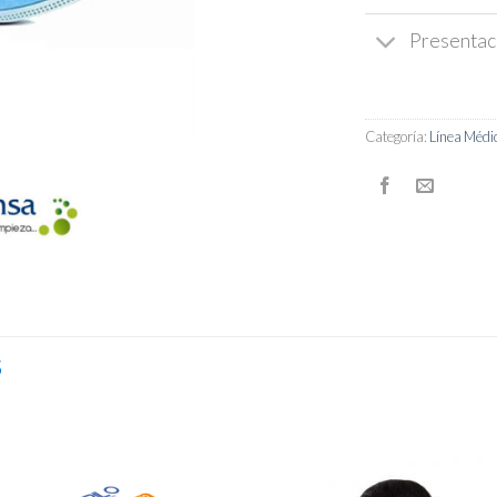
Presentac
Categoría:
Línea Médi
S