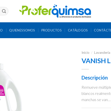
IO
QUIENES SOMOS
PRODUCTOS
CATÁLOGOS
CONTÁCT
Inicio
/
Lavandería
VANISH 
Descripción
Remueve múltiples
blancos realmente
manchas se van… 