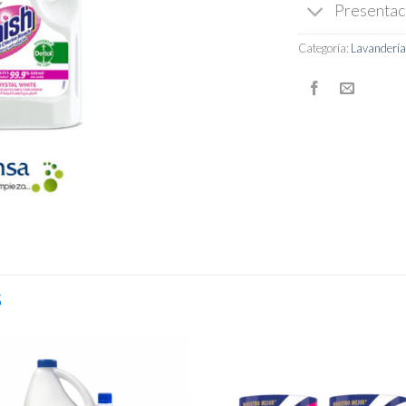
Presentac
Categoría:
Lavandería
S