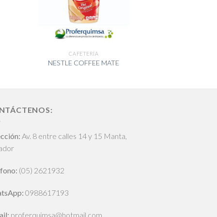
CAFETERÍA
NESTLE COFFEE MATE
NTÁCTENOS:
cción:
Av. 8 entre calles 14 y 15 Manta,
ador
fono:
(05) 2621932
tsApp
:
0988617193
il:
proferquimsa@hotmail.com