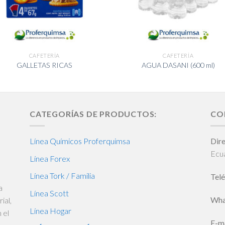
CAFETERÍA
CAFETERÍA
GALLETAS RICAS
AGUA DASANI (600 ml)
CATEGORÍAS DE PRODUCTOS:
CO
Línea Químicos Proferquimsa
Dire
Ecu
Línea Forex
Línea Tork / Familia
Telé
a
Línea Scott
Wha
ial,
Línea Hogar
 el
E-ma