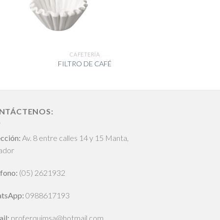
CAFETERÍA
FILTRO DE CAFÉ
NTÁCTENOS:
cción:
Av. 8 entre calles 14 y 15 Manta,
ador
fono:
(05) 2621932
tsApp
:
0988617193
il:
proferquimsa@hotmail.com