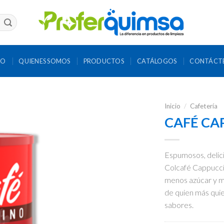
IO
QUIENES SOMOS
PRODUCTOS
CATÁLOGOS
CONTÁCT
Inicio
/
Cafetería
CAFÉ CA
Espumosos, delici
Colcafé Cappucci
menos azúcar y m
de quien más quie
sabores.