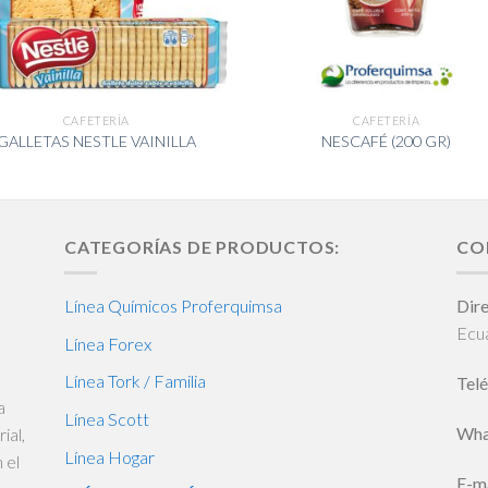
CAFETERÍA
CAFETERÍA
GALLETAS NESTLE VAINILLA
NESCAFÉ (200 GR)
CATEGORÍAS DE PRODUCTOS:
CO
Línea Químicos Proferquimsa
Dire
Ecu
Línea Forex
Línea Tork / Familia
Telé
a
Línea Scott
Wha
ial,
Línea Hogar
 el
E-ma