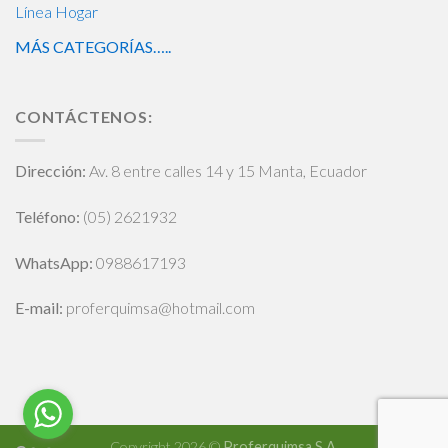
Línea Hogar
MÁS CATEGORÍAS…..
CONTÁCTENOS:
Dirección:
Av. 8 entre calles 14 y 15 Manta, Ecuador
Teléfono:
(05) 2621932
WhatsApp
:
0988617193
E-mail:
proferquimsa@hotmail.com
Copyright 2026 ©
Proferquimsa S.A.